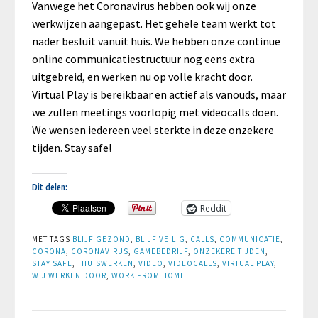
Vanwege het Coronavirus hebben ook wij onze
werkwijzen aangepast. Het gehele team werkt tot
nader besluit vanuit huis. We hebben onze continue
online communicatiestructuur nog eens extra
uitgebreid, en werken nu op volle kracht door.
Virtual Play is bereikbaar en actief als vanouds, maar
we zullen meetings voorlopig met videocalls doen.
We wensen iedereen veel sterkte in deze onzekere
tijden. Stay safe!
Dit delen:
Reddit
MET TAGS
BLIJF GEZOND
,
BLIJF VEILIG
,
CALLS
,
COMMUNICATIE
,
CORONA
,
CORONAVIRUS
,
GAMEBEDRIJF
,
ONZEKERE TIJDEN
,
STAY SAFE
,
THUISWERKEN
,
VIDEO
,
VIDEOCALLS
,
VIRTUAL PLAY
,
WIJ WERKEN DOOR
,
WORK FROM HOME