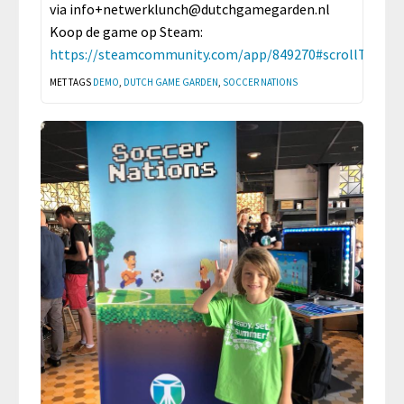
via
info+netwerklunch@dutchgamegarden.nl
Koop de game op Steam:
https://steamcommunity.com/app/849270#scrollTop=0
MET TAGS
DEMO
,
DUTCH GAME GARDEN
,
SOCCER NATIONS