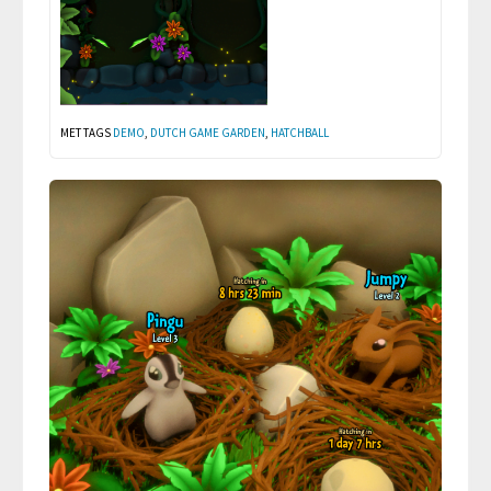
MET TAGS
DEMO
,
DUTCH GAME GARDEN
,
HATCHBALL