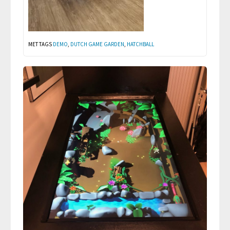
MET TAGS
DEMO
,
DUTCH GAME GARDEN
,
HATCHBALL