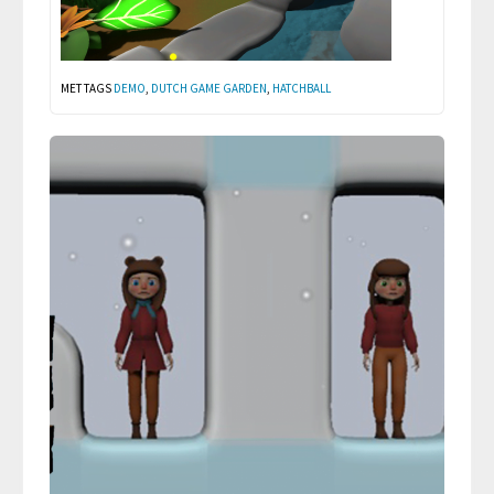
MET TAGS
DEMO
,
DUTCH GAME GARDEN
,
HATCHBALL