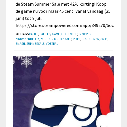
de Steam Summer Sale met 42% korting! Koop
de game nu voor maar 45 cent! Vanaf vandaag (25
juni) tot 9 juli.
https://store.steampowered.com/app/849270/Soccer_Na
MET TAGS
BATTLE
,
BATTLES
,
GAME
,
GOEDKOOP
,
GRAPPIG
,
KINDVRIENDELIJK
,
KORTING
,
MULTIPLAYER
,
PIXEL
,
PLATFORMER
,
SALE
,
SMASH
,
SUMMERSALE
,
VOETBAL