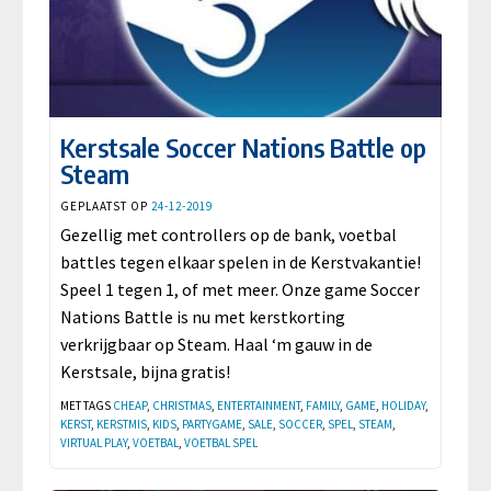
Kerstsale Soccer Nations Battle op
Steam
GEPLAATST OP
24-12-2019
Gezellig met controllers op de bank, voetbal
battles tegen elkaar spelen in de Kerstvakantie!
Speel 1 tegen 1, of met meer. Onze game Soccer
Nations Battle is nu met kerstkorting
verkrijgbaar op Steam. Haal ‘m gauw in de
Kerstsale, bijna gratis!
MET TAGS
CHEAP
,
CHRISTMAS
,
ENTERTAINMENT
,
FAMILY
,
GAME
,
HOLIDAY
,
KERST
,
KERSTMIS
,
KIDS
,
PARTYGAME
,
SALE
,
SOCCER
,
SPEL
,
STEAM
,
VIRTUAL PLAY
,
VOETBAL
,
VOETBAL SPEL