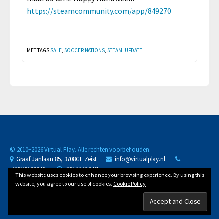
https://steamcommunity.com/app/849270
MET TAGS
SALE
,
SOCCER NATIONS
,
STEAM
,
UPDATE
© 2010−
2026 Virtual Play. Alle rechten voorbehouden.
Graaf Janlaan 85, 3708GL Zeist
info@virtualplay.nl
030 32 000 81
030 32 000 81
This website uses cookies to enhance your browsing experience. By using this
KvK 30288125
D-U-N-S 489834623
NL88 BUNQ 2071 3558 81
website, you agree to our use of cookies.
Cookie Policy
BTW
NL002002421B11
/ /
Privacy Policy
Cookie Policy
Algemene Voorwaarden