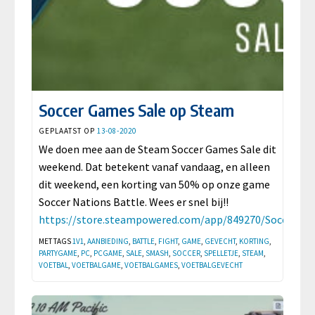
Soccer Games Sale op Steam
GEPLAATST OP
13-08-2020
We doen mee aan de Steam Soccer Games Sale dit
weekend. Dat betekent vanaf vandaag, en alleen
dit weekend, een korting van 50% op onze game
Soccer Nations Battle. Wees er snel bij!!
https://store.steampowered.com/app/849270/Soccer_Na
MET TAGS
1V1
,
AANBIEDING
,
BATTLE
,
FIGHT
,
GAME
,
GEVECHT
,
KORTING
,
PARTYGAME
,
PC
,
PCGAME
,
SALE
,
SMASH
,
SOCCER
,
SPELLETJE
,
STEAM
,
VOETBAL
,
VOETBALGAME
,
VOETBALGAMES
,
VOETBALGEVECHT