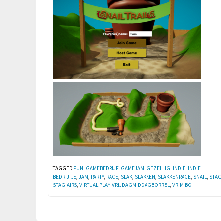
TAGGED
FUN
,
GAMEBEDRIJF
,
GAMEJAM
,
GEZELLIG
,
INDIE
,
INDIE
BEDRIJFJE
,
JAM
,
PARTY
,
RACE
,
SLAK
,
SLAKKEN
,
SLAKKENRACE
,
SNAIL
,
STA
STAGIAIRS
,
VIRTUAL PLAY
,
VRIJDAGMIDDAGBORREL
,
VRIMIBO