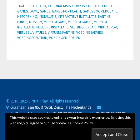
TAGGED
CAFETARIA
,
CORONACRISIS
,
CORPUS
,
EDUCATIE
,
EDUCATIE
GAMES
,
GAME
,
GAMES
,
GAMES FOR HEALTH
,
GAMES VOOR EDUCATIE
,
HEROPENING
,
INSTALLATIE
,
INTERACTIEVE INSTALLATIE
,
KANTINE
,
LUNCH
,
MUSEUM
,
MUSEUM GAME
,
MUSEUM GAMES
,
MUSEUM
INSTALLATIE
,
PUBLIEKE INSTALLATIE
,
SLUITING
,
UPDATE
,
VIRTUAL PLAY
,
VIRTUEEL
,
VIRTUELE
,
VIRTUELE KANTINE
,
VOEDINGSADVIES
,
VOEDINGSCENTRUM
,
VOEDINGSMIDDELEN
© 2010−
2026 Virtual Play. All rights reserved.
Graaf Janlaan 85, 3708GL Zeist, The Netherlands
info@virtualplay.nl
+31 (0) 30 32 000 81
+31 (0) 30 32 000 81
This website uses cookies to enhance your browsing experience. By using this
CoC 30288125
D-U-N-S 489834623
NL88 BUNQ 2071 3558 81
website, you agree to our use of cookies.
Cookie Policy
VAT
NL002002421B11
/ /
Privacy Policy
Cookie Policy
General Terms and Conditions