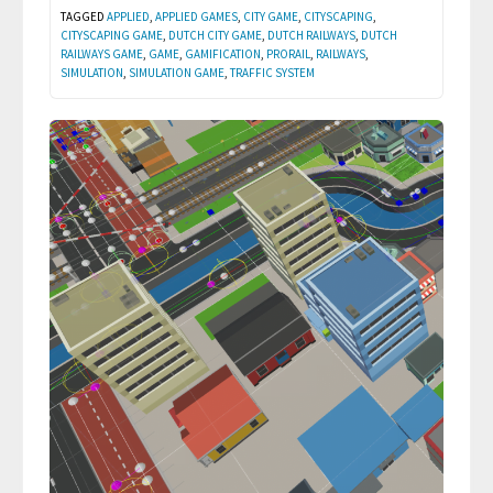
TAGGED
APPLIED
,
APPLIED GAMES
,
CITY GAME
,
CITYSCAPING
,
CITYSCAPING GAME
,
DUTCH CITY GAME
,
DUTCH RAILWAYS
,
DUTCH
RAILWAYS GAME
,
GAME
,
GAMIFICATION
,
PRORAIL
,
RAILWAYS
,
SIMULATION
,
SIMULATION GAME
,
TRAFFIC SYSTEM